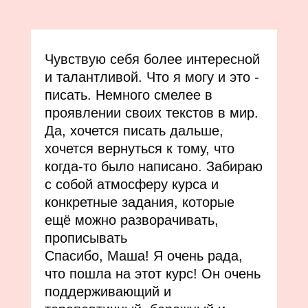
Самый ценный для меня сувенир
этого практикума —
десакрализация процесса
создания текстов. Я больше не
жду какого-то особенного
вдохновения, того самого
письменного стола у окна,
правильного освещения и
дальше по списку клише. Пишу,
сидя в Uber, переминаясь в
очереди в супермаркете, застряв
на неинтересном Zoom-митинге.
За этой новой привычкой я
приходила на практикум — её и