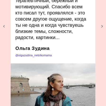
уношу с собой 💛 Спасибо
огромное! Курс невероятный!
Особенно порадовало отсутствие
монотонности: каждый день
приносил что-то новое. У меня ни
разу не получилось предугадать
задание 🤪 Отдельное
удовольствие от
соприкосновения с мастерством
и профессионализмом другого
человека.
Маша Черкас
@maria.aka.maka